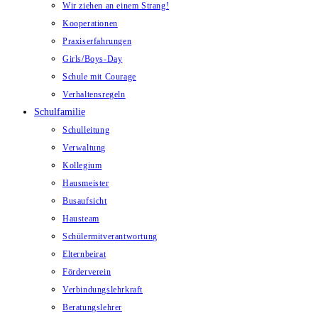
Wir ziehen an einem Strang!
Kooperationen
Praxiserfahrungen
Girls/Boys-Day
Schule mit Courage
Verhaltensregeln
Schulfamilie
Schulleitung
Verwaltung
Kollegium
Hausmeister
Busaufsicht
Hausteam
Schülermitverantwortung
Elternbeirat
Förderverein
Verbindungslehrkraft
Beratungslehrer