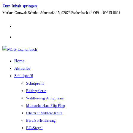
Zum Inhalt springen
Markus-Gottwalt-Schule - Jahnstraße 15, 92676 Eschenbach i.d.OPf. - 09645-8621
Home
Aktuelles
Schulprofil
Schulprofil
Bildergalerie
Waldfeeweg Amigurumi
Mitmachzirkus Flip Flop
Übertritt Mittlere Reife
Berufsorientierung
BO-Siegel