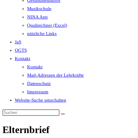
Gesundheitsinfos
Musikschule
NINA App
Qualirechner (Excel)
nützliche Links
JaS
OGTS
Kontakt
Kontakt
Mail-Adressen der Lehrkräfte
Datenschutz
Impressum
Website-Suche umschalten
Elternbrief