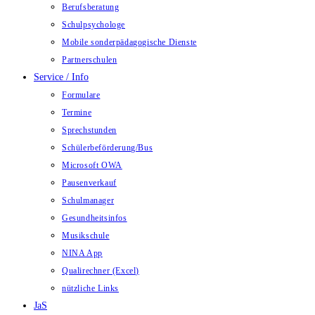
Berufsberatung
Schulpsychologe
Mobile sonderpädagogische Dienste
Partnerschulen
Service / Info
Formulare
Termine
Sprechstunden
Schülerbeförderung/Bus
Microsoft OWA
Pausenverkauf
Schulmanager
Gesundheitsinfos
Musikschule
NINA App
Qualirechner (Excel)
nützliche Links
JaS