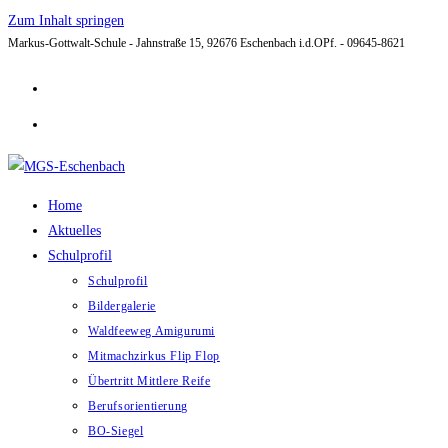
Zum Inhalt springen
Markus-Gottwalt-Schule - Jahnstraße 15, 92676 Eschenbach i.d.OPf. - 09645-8621
Home
Aktuelles
Schulprofil
Schulprofil
Bildergalerie
Waldfeeweg Amigurumi
Mitmachzirkus Flip Flop
Übertritt Mittlere Reife
Berufsorientierung
BO-Siegel