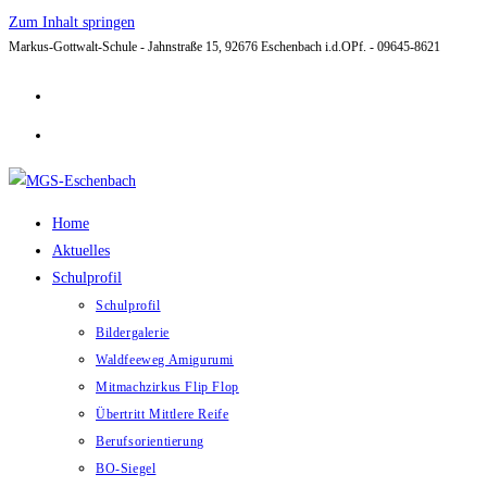
Zum Inhalt springen
Markus-Gottwalt-Schule - Jahnstraße 15, 92676 Eschenbach i.d.OPf. - 09645-8621
Home
Aktuelles
Schulprofil
Schulprofil
Bildergalerie
Waldfeeweg Amigurumi
Mitmachzirkus Flip Flop
Übertritt Mittlere Reife
Berufsorientierung
BO-Siegel