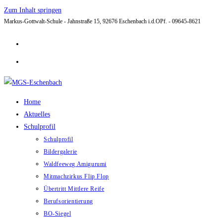
Zum Inhalt springen
Markus-Gottwalt-Schule - Jahnstraße 15, 92676 Eschenbach i.d.OPf. - 09645-8621
Home
Aktuelles
Schulprofil
Schulprofil
Bildergalerie
Waldfeeweg Amigurumi
Mitmachzirkus Flip Flop
Übertritt Mittlere Reife
Berufsorientierung
BO-Siegel