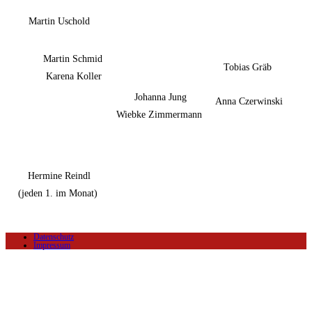
3
Martin Uschold
Martin Schmid
4
Tobias Gräb
Karena Koller
Johanna Jung
Anna Czerwinski
5
Jana Bock
Th
Wiebke Zimmermann
Christine Schreml
6
Sarah Küffner
Hermine Reindl
7
(jeden 1. im Monat)
8
Datenschutz
Impressum