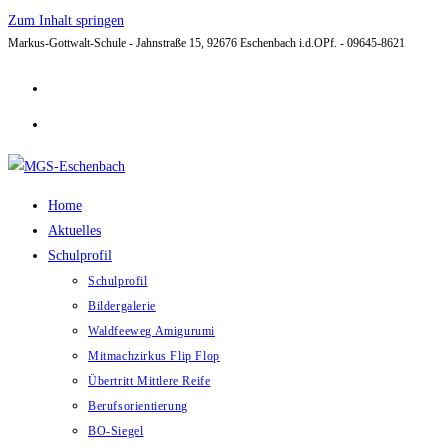
Zum Inhalt springen
Markus-Gottwalt-Schule - Jahnstraße 15, 92676 Eschenbach i.d.OPf. - 09645-8621
Home
Aktuelles
Schulprofil
Schulprofil
Bildergalerie
Waldfeeweg Amigurumi
Mitmachzirkus Flip Flop
Übertritt Mittlere Reife
Berufsorientierung
BO-Siegel