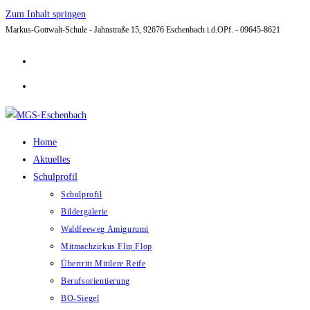
Zum Inhalt springen
Markus-Gottwalt-Schule - Jahnstraße 15, 92676 Eschenbach i.d.OPf. - 09645-8621
Home
Aktuelles
Schulprofil
Schulprofil
Bildergalerie
Waldfeeweg Amigurumi
Mitmachzirkus Flip Flop
Übertritt Mittlere Reife
Berufsorientierung
BO-Siegel