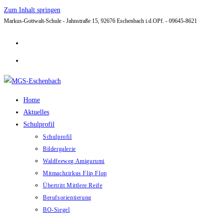
Zum Inhalt springen
Markus-Gottwalt-Schule - Jahnstraße 15, 92676 Eschenbach i.d.OPf. - 09645-8621
Home
Aktuelles
Schulprofil
Schulprofil
Bildergalerie
Waldfeeweg Amigurumi
Mitmachzirkus Flip Flop
Übertritt Mittlere Reife
Berufsorientierung
BO-Siegel