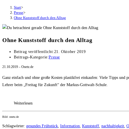
Start
>
Presse
>
Ohne Kunststoff durch den Alltag
Ohne Kunststoff durch den Alltag
Beitrag veröffentlicht:
21. Oktober 2019
Beitrags-Kategorie:
Presse
21.10.2019 – Onetz.de
Ganz einfach und ohne große Kosten plastikfrei einkaufen: Viele Tipps und p
Lehrer beim „Freitag für Zukunft“ der Markus-Gottwalt-Schule.
Weiterlesen
Bild: onetz.de
Schlagwörter
:
gesundes Frühstück
,
Information
,
Kunststoff
,
nachhaltigkeit
,
O