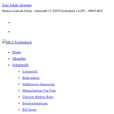
Zum Inhalt springen
Markus-Gottwalt-Schule - Jahnstraße 15, 92676 Eschenbach i.d.OPf. - 09645-8621
Home
Aktuelles
Schulprofil
Schulprofil
Bildergalerie
Waldfeeweg Amigurumi
Mitmachzirkus Flip Flop
Übertritt Mittlere Reife
Berufsorientierung
BO-Siegel