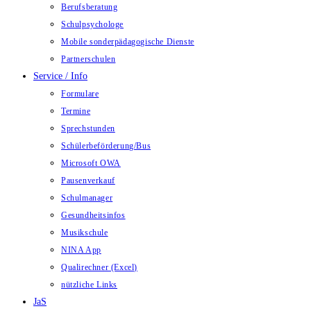
Berufsberatung
Schulpsychologe
Mobile sonderpädagogische Dienste
Partnerschulen
Service / Info
Formulare
Termine
Sprechstunden
Schülerbeförderung/Bus
Microsoft OWA
Pausenverkauf
Schulmanager
Gesundheitsinfos
Musikschule
NINA App
Qualirechner (Excel)
nützliche Links
JaS