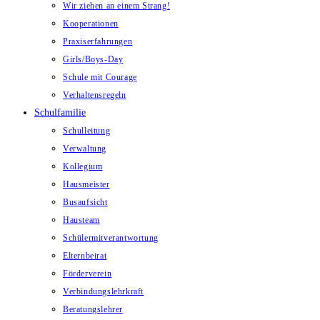
Wir ziehen an einem Strang!
Kooperationen
Praxiserfahrungen
Girls/Boys-Day
Schule mit Courage
Verhaltensregeln
Schulfamilie
Schulleitung
Verwaltung
Kollegium
Hausmeister
Busaufsicht
Hausteam
Schülermitverantwortung
Elternbeirat
Förderverein
Verbindungslehrkraft
Beratungslehrer