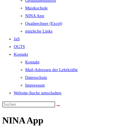
Gesundheitsinfos
Musikschule
NINA App
Qualirechner (Excel)
nützliche Links
JaS
OGTS
Kontakt
Kontakt
Mail-Adressen der Lehrkräfte
Datenschutz
Impressum
Website-Suche umschalten
NINA App