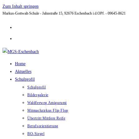
Zum Inhalt springen
Markus-Gottwalt-Schule - Jahnstraße 15, 92676 Eschenbach i.d.OPf. - 09645-8621
Home
Aktuelles
Schulprofil
Schulprofil
Bildergalerie
Waldfeeweg Amigurumi
Mitmachzirkus Flip Flop
Übertritt Mittlere Reife
Berufsorientierung
BO-Siegel