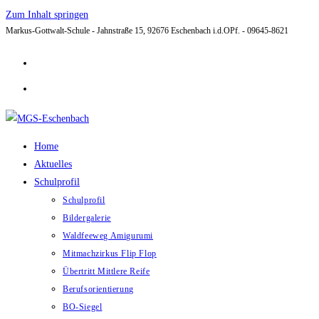
Zum Inhalt springen
Markus-Gottwalt-Schule - Jahnstraße 15, 92676 Eschenbach i.d.OPf. - 09645-8621
Home
Aktuelles
Schulprofil
Schulprofil
Bildergalerie
Waldfeeweg Amigurumi
Mitmachzirkus Flip Flop
Übertritt Mittlere Reife
Berufsorientierung
BO-Siegel