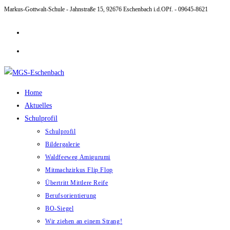
Markus-Gottwalt-Schule - Jahnstraße 15, 92676 Eschenbach i.d.OPf. - 09645-8621
Zum
Inhalt
springen
Home
Aktuelles
Schulprofil
Schulprofil
Bildergalerie
Waldfeeweg Amigurumi
Mitmachzirkus Flip Flop
Übertritt Mittlere Reife
Berufsorientierung
BO-Siegel
Wir ziehen an einem Strang!