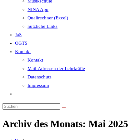
Musikschule
NINA App
Qualirechner (Excel)
nützliche Links
JaS
OGTS
Kontakt
Kontakt
Mail-Adressen der Lehrkräfte
Datenschutz
Impressum
Website-
Suche
umschalten
Archiv des Monats: Mai 2025