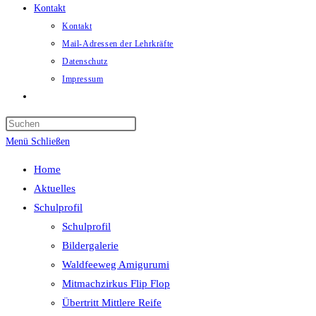
Kontakt
Kontakt
Mail-Adressen der Lehrkräfte
Datenschutz
Impressum
Website-
Suche
umschalten
Menü
Schließen
Home
Aktuelles
Schulprofil
Schulprofil
Bildergalerie
Waldfeeweg Amigurumi
Mitmachzirkus Flip Flop
Übertritt Mittlere Reife