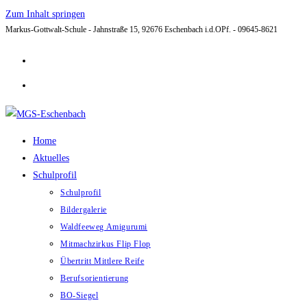
Zum Inhalt springen
Markus-Gottwalt-Schule - Jahnstraße 15, 92676 Eschenbach i.d.OPf. - 09645-8621
Home
Aktuelles
Schulprofil
Schulprofil
Bildergalerie
Waldfeeweg Amigurumi
Mitmachzirkus Flip Flop
Übertritt Mittlere Reife
Berufsorientierung
BO-Siegel