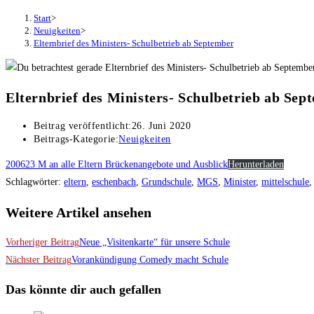
Start
>
Neuigkeiten
>
Elternbrief des Ministers- Schulbetrieb ab September
Elternbrief des Ministers- Schulbetrieb ab Sep
Beitrag veröffentlicht:
26. Juni 2020
Beitrags-Kategorie:
Neuigkeiten
200623 M an alle Eltern Brückenangebote und Ausblick
Herunterladen
Schlagwörter
:
eltern
,
eschenbach
,
Grundschule
,
MGS
,
Minister
,
mittelschule
,
Weitere Artikel ansehen
Vorheriger Beitrag
Neue „Visitenkarte“ für unsere Schule
Nächster Beitrag
Vorankündigung Comedy macht Schule
Das könnte dir auch gefallen