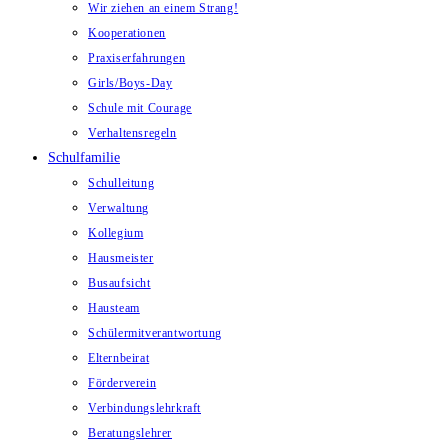
Wir ziehen an einem Strang!
Kooperationen
Praxiserfahrungen
Girls/Boys-Day
Schule mit Courage
Verhaltensregeln
Schulfamilie
Schulleitung
Verwaltung
Kollegium
Hausmeister
Busaufsicht
Hausteam
Schülermitverantwortung
Elternbeirat
Förderverein
Verbindungslehrkraft
Beratungslehrer