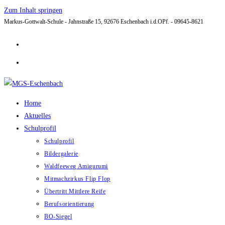
Zum Inhalt springen
Markus-Gottwalt-Schule - Jahnstraße 15, 92676 Eschenbach i.d.OPf. - 09645-8621
Home
Aktuelles
Schulprofil
Schulprofil
Bildergalerie
Waldfeeweg Amigurumi
Mitmachzirkus Flip Flop
Übertritt Mittlere Reife
Berufsorientierung
BO-Siegel