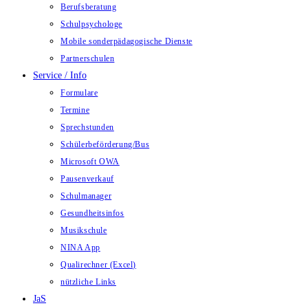
Berufsberatung
Schulpsychologe
Mobile sonderpädagogische Dienste
Partnerschulen
Service / Info
Formulare
Termine
Sprechstunden
Schülerbeförderung/Bus
Microsoft OWA
Pausenverkauf
Schulmanager
Gesundheitsinfos
Musikschule
NINA App
Qualirechner (Excel)
nützliche Links
JaS