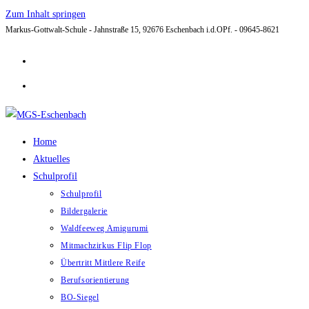
Zum Inhalt springen
Markus-Gottwalt-Schule - Jahnstraße 15, 92676 Eschenbach i.d.OPf. - 09645-8621
Home
Aktuelles
Schulprofil
Schulprofil
Bildergalerie
Waldfeeweg Amigurumi
Mitmachzirkus Flip Flop
Übertritt Mittlere Reife
Berufsorientierung
BO-Siegel