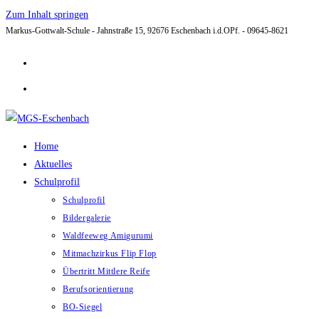
Zum Inhalt springen
Markus-Gottwalt-Schule - Jahnstraße 15, 92676 Eschenbach i.d.OPf. - 09645-8621
Home
Aktuelles
Schulprofil
Schulprofil
Bildergalerie
Waldfeeweg Amigurumi
Mitmachzirkus Flip Flop
Übertritt Mittlere Reife
Berufsorientierung
BO-Siegel