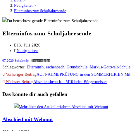
Start
>
Neuigkeiten
>
Elterninfos zum Schuljahresende
Elterninfos zum Schuljahresende
Beitrag
13. Juli 2020
veröffentlicht:
Beitrags-
Neuigkeiten
Kategorie:
07.2020 Schulende
Herunterladen
Schlagwörter
:
Elterninfo
,
eschenbach
,
Grundschule
,
Markus-Gottwalt-Schule
Weitere
Vorheriger Beitrag
AUFNAHMEPRÜFUNG in den SOMMERFERIEN Mittlere
Artikel
Nächster Beitrag
Abschiedsbesuch – M10 beim Bürgermeister
ansehen
Das könnte dir auch gefallen
Abschied mit Wehmut