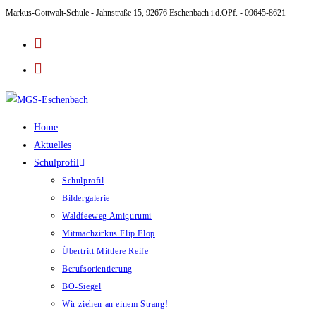
Markus-Gottwalt-Schule - Jahnstraße 15, 92676 Eschenbach i.d.OPf. - 09645-8621
Zum
Inhalt
springen
Home
Aktuelles
Schulprofil
Schulprofil
Bildergalerie
Waldfeeweg Amigurumi
Mitmachzirkus Flip Flop
Übertritt Mittlere Reife
Berufsorientierung
BO-Siegel
Wir ziehen an einem Strang!