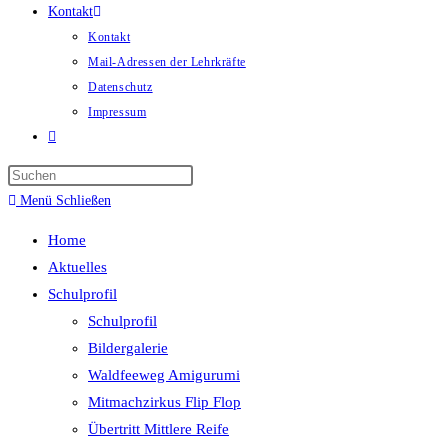
Kontakt
Kontakt
Mail-Adressen der Lehrkräfte
Datenschutz
Impressum
Website-
Suche
umschalten
Menü
Schließen
Home
Aktuelles
Schulprofil
Schulprofil
Bildergalerie
Waldfeeweg Amigurumi
Mitmachzirkus Flip Flop
Übertritt Mittlere Reife