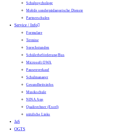
Schulpsychologe
Mobile sonderpädagogische Dienste
Partnerschulen
Service / Info
Formulare
Termine
Sprechstunden
Schülerbeförderung/Bus
Microsoft OWA
Pausenverkauf
Schulmanager
Gesundheitsinfos
Musikschule
NINA App
Qualirechner (Excel)
nützliche Links
JaS
OGTS