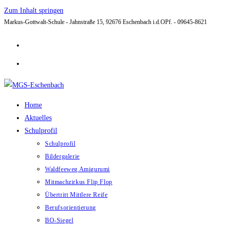
Zum Inhalt springen
Markus-Gottwalt-Schule - Jahnstraße 15, 92676 Eschenbach i.d.OPf. - 09645-8621
Home
Aktuelles
Schulprofil
Schulprofil
Bildergalerie
Waldfeeweg Amigurumi
Mitmachzirkus Flip Flop
Übertritt Mittlere Reife
Berufsorientierung
BO-Siegel