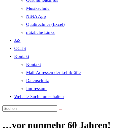
Gesundheitsinfos
Musikschule
NINA App
Qualirechner (Excel)
nützliche Links
JaS
OGTS
Kontakt
Kontakt
Mail-Adressen der Lehrkräfte
Datenschutz
Impressum
Website-Suche umschalten
…vor nunmehr 60 Jahren!