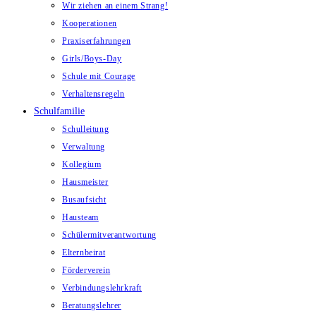
Wir ziehen an einem Strang!
Kooperationen
Praxiserfahrungen
Girls/Boys-Day
Schule mit Courage
Verhaltensregeln
Schulfamilie
Schulleitung
Verwaltung
Kollegium
Hausmeister
Busaufsicht
Hausteam
Schülermitverantwortung
Elternbeirat
Förderverein
Verbindungslehrkraft
Beratungslehrer