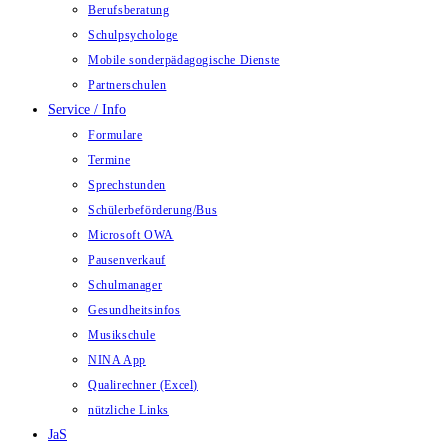
Berufsberatung
Schulpsychologe
Mobile sonderpädagogische Dienste
Partnerschulen
Service / Info
Formulare
Termine
Sprechstunden
Schülerbeförderung/Bus
Microsoft OWA
Pausenverkauf
Schulmanager
Gesundheitsinfos
Musikschule
NINA App
Qualirechner (Excel)
nützliche Links
JaS