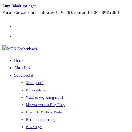
Zum Inhalt springen
Markus-Gottwalt-Schule - Jahnstraße 15, 92676 Eschenbach i.d.OPf. - 09645-8621
Home
Aktuelles
Schulprofil
Schulprofil
Bildergalerie
Waldfeeweg Amigurumi
Mitmachzirkus Flip Flop
Übertritt Mittlere Reife
Berufsorientierung
BO-Siegel