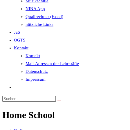
Musikschule
NINA App
Qualirechner (Excel)
nützliche Links
JaS
OGTS
Kontakt
Kontakt
Mail-Adressen der Lehrkräfte
Datenschutz
Impressum
Website-
Suche
umschalten
Home School