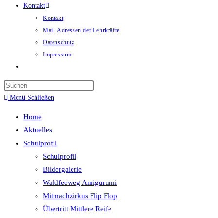
Kontakt
Kontakt
Mail-Adressen der Lehrkräfte
Datenschutz
Impressum
Website-
Suche
umschalten
Menü
Schließen
Home
Aktuelles
Schulprofil
Schulprofil
Bildergalerie
Waldfeeweg Amigurumi
Mitmachzirkus Flip Flop
Übertritt Mittlere Reife