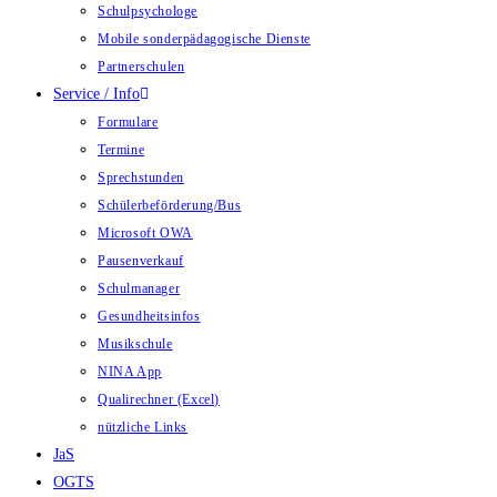
Schulpsychologe
Mobile sonderpädagogische Dienste
Partnerschulen
Service / Info
Formulare
Termine
Sprechstunden
Schülerbeförderung/Bus
Microsoft OWA
Pausenverkauf
Schulmanager
Gesundheitsinfos
Musikschule
NINA App
Qualirechner (Excel)
nützliche Links
JaS
OGTS