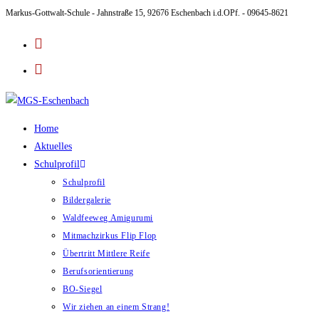
Markus-Gottwalt-Schule - Jahnstraße 15, 92676 Eschenbach i.d.OPf. - 09645-8621
Zum
Inhalt
springen
Home
Aktuelles
Schulprofil
Schulprofil
Bildergalerie
Waldfeeweg Amigurumi
Mitmachzirkus Flip Flop
Übertritt Mittlere Reife
Berufsorientierung
BO-Siegel
Wir ziehen an einem Strang!