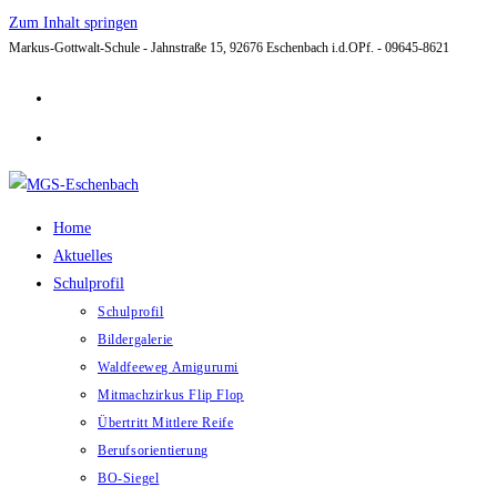
Zum Inhalt springen
Markus-Gottwalt-Schule - Jahnstraße 15, 92676 Eschenbach i.d.OPf. - 09645-8621
Home
Aktuelles
Schulprofil
Schulprofil
Bildergalerie
Waldfeeweg Amigurumi
Mitmachzirkus Flip Flop
Übertritt Mittlere Reife
Berufsorientierung
BO-Siegel