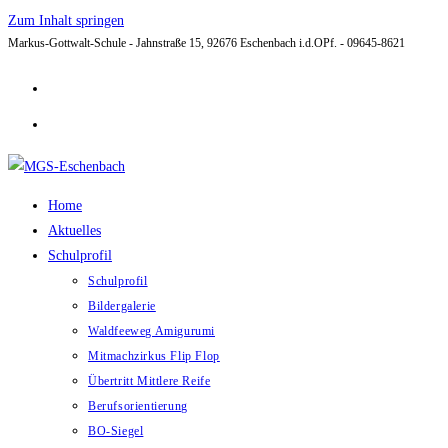
Zum Inhalt springen
Markus-Gottwalt-Schule - Jahnstraße 15, 92676 Eschenbach i.d.OPf. - 09645-8621
Home
Aktuelles
Schulprofil
Schulprofil
Bildergalerie
Waldfeeweg Amigurumi
Mitmachzirkus Flip Flop
Übertritt Mittlere Reife
Berufsorientierung
BO-Siegel