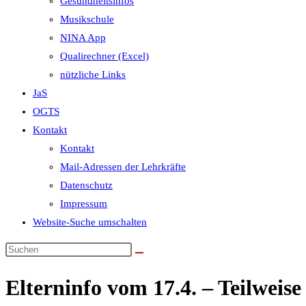
Gesundheitsinfos
Musikschule
NINA App
Qualirechner (Excel)
nützliche Links
JaS
OGTS
Kontakt
Kontakt
Mail-Adressen der Lehrkräfte
Datenschutz
Impressum
Website-Suche umschalten
Elterninfo vom 17.4. – Teilwei