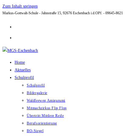
Zum Inhalt springen
Markus-Gottwalt-Schule - Jahnstraße 15, 92676 Eschenbach i.d.OPf. - 09645-8621
Home
Aktuelles
Schulprofil
Schulprofil
Bildergalerie
Waldfeeweg Amigurumi
Mitmachzirkus Flip Flop
Übertritt Mittlere Reife
Berufsorientierung
BO-Siegel