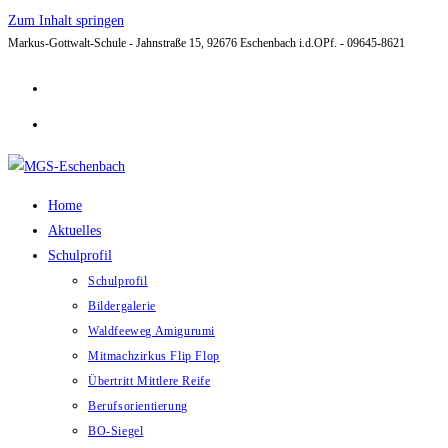
Zum Inhalt springen
Markus-Gottwalt-Schule - Jahnstraße 15, 92676 Eschenbach i.d.OPf. - 09645-8621
Home
Aktuelles
Schulprofil
Schulprofil
Bildergalerie
Waldfeeweg Amigurumi
Mitmachzirkus Flip Flop
Übertritt Mittlere Reife
Berufsorientierung
BO-Siegel