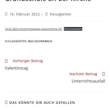
Beitrag
Beitrags-
16. Februar 2022
Neuigkeiten
veröffentlicht:
Kategorie:
16.02.2022-Unterrrichtsgang-evang.Kirche-GS
Herunterladen
SCHLAGWÖRTER
:
MGS-ESCHENBACH
Weitere
Vorheriger Beitrag
Artikel
Valentinstag
ansehen
Nächster Beitrag
Unterrichtsausfall
DAS KÖNNTE DIR AUCH GEFALLEN