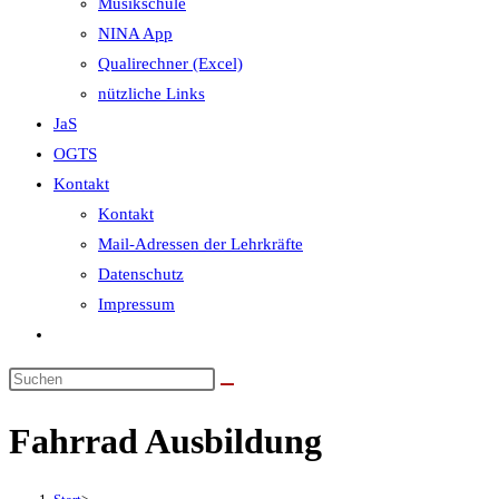
Musikschule
NINA App
Qualirechner (Excel)
nützliche Links
JaS
OGTS
Kontakt
Kontakt
Mail-Adressen der Lehrkräfte
Datenschutz
Impressum
Website-
Suche
umschalten
Fahrrad Ausbildung