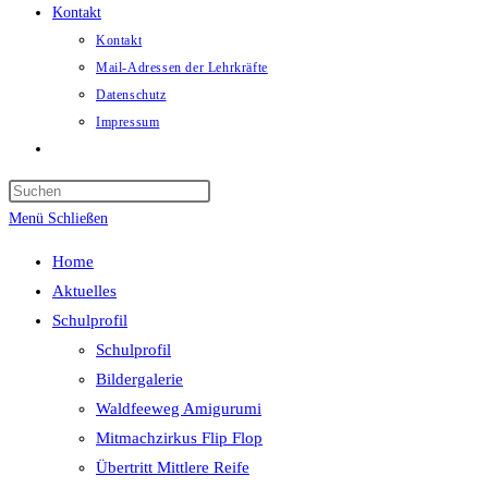
Kontakt
Kontakt
Mail-Adressen der Lehrkräfte
Datenschutz
Impressum
Website-
Suche
umschalten
Menü
Schließen
Home
Aktuelles
Schulprofil
Schulprofil
Bildergalerie
Waldfeeweg Amigurumi
Mitmachzirkus Flip Flop
Übertritt Mittlere Reife