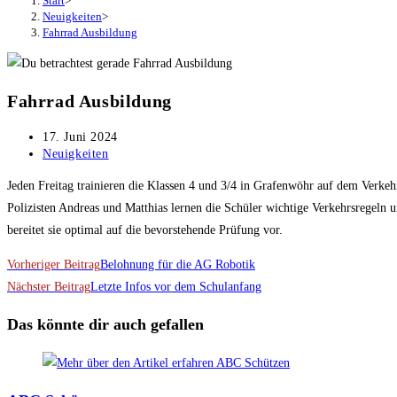
Start
>
Neuigkeiten
>
Fahrrad Ausbildung
Fahrrad Ausbildung
Beitrag
17. Juni 2024
veröffentlicht:
Beitrags-
Neuigkeiten
Kategorie:
Jeden Freitag trainieren die Klassen 4 und 3/4 in Grafenwöhr auf dem Verkeh
Polizisten Andreas und Matthias lernen die Schüler wichtige Verkehrsregeln 
bereitet sie optimal auf die bevorstehende Prüfung vor.
Weitere
Vorheriger Beitrag
Belohnung für die AG Robotik
Artikel
Nächster Beitrag
Letzte Infos vor dem Schulanfang
ansehen
Das könnte dir auch gefallen