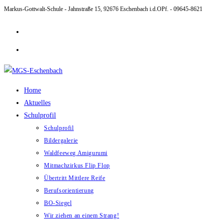
Markus-Gottwalt-Schule - Jahnstraße 15, 92676 Eschenbach i.d.OPf. - 09645-8621
Zum
Inhalt
springen
Home
Aktuelles
Schulprofil
Schulprofil
Bildergalerie
Waldfeeweg Amigurumi
Mitmachzirkus Flip Flop
Übertritt Mittlere Reife
Berufsorientierung
BO-Siegel
Wir ziehen an einem Strang!