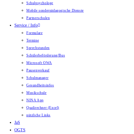
Schulpsychologe
Mobile sonderpädagogische Dienste
Partnerschulen
Service / Info
Formulare
Termine
Sprechstunden
Schülerbeförderung/Bus
Microsoft OWA
Pausenverkauf
Schulmanager
Gesundheitsinfos
Musikschule
NINA App
Qualirechner (Excel)
nützliche Links
JaS
OGTS