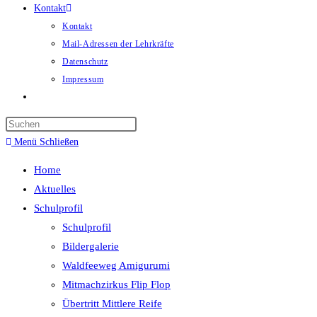
Kontakt
Kontakt
Mail-Adressen der Lehrkräfte
Datenschutz
Impressum
Website-
Suche
umschalten
Menü
Schließen
Home
Aktuelles
Schulprofil
Schulprofil
Bildergalerie
Waldfeeweg Amigurumi
Mitmachzirkus Flip Flop
Übertritt Mittlere Reife