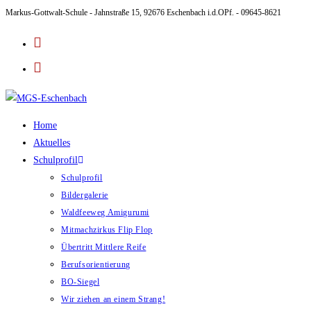
Markus-Gottwalt-Schule - Jahnstraße 15, 92676 Eschenbach i.d.OPf. - 09645-8621
Zum
Inhalt
springen
Home
Aktuelles
Schulprofil
Schulprofil
Bildergalerie
Waldfeeweg Amigurumi
Mitmachzirkus Flip Flop
Übertritt Mittlere Reife
Berufsorientierung
BO-Siegel
Wir ziehen an einem Strang!