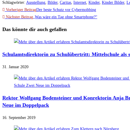
Schlagwörter
:
Ausstellung
,
Bilder
,
Caritas
,
Internet
,
Kinder
,
Kinder Bilder
,
Le
Weitere
Vorheriger Beitrag
Der beste Schutz vor Cybermobbing
Artikel
Nächster Beitrag
„Was wäre ein Tag ohne Smartphone?“
ansehen
Das könnte dir auch gefallen
Schulamtsdirektorin zu Schulübertritt: Mittelschule als 
31. Januar 2020
Rektor Wolfgang Bodensteiner und Konrektorin Anja Br
Neue im Doppelpack
16. September 2019