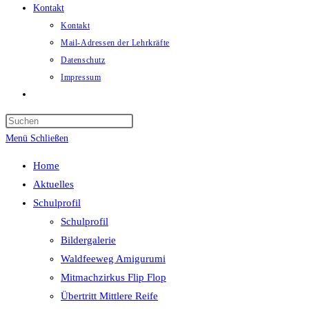
Kontakt
Kontakt
Mail-Adressen der Lehrkräfte
Datenschutz
Impressum
Website-
Suche
umschalten
Menü
Schließen
Home
Aktuelles
Schulprofil
Schulprofil
Bildergalerie
Waldfeeweg Amigurumi
Mitmachzirkus Flip Flop
Übertritt Mittlere Reife