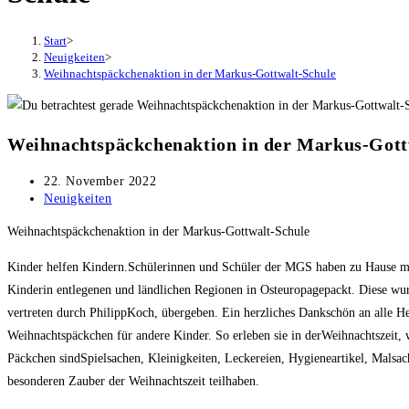
Start
>
Neuigkeiten
>
Weihnachtspäckchenaktion in der Markus-Gottwalt-Schule
Weihnachtspäckchenaktion in der Markus-Gott
Beitrag
22. November 2022
veröffentlicht:
Beitrags-
Neuigkeiten
Kategorie:
Weihnachtspäckchenaktion in der Markus-Gottwalt-Schule
Kinder helfen Kindern.Schülerinnen und Schüler der MGS haben zu Hause mit
Kinderin entlegenen und ländlichen Regionen in Osteuropagepackt. Diese w
vertreten durch PhilippKoch, übergeben. Ein herzliches Dankschön an alle H
Weihnachtspäckchen für andere Kinder. So erleben sie in derWeihnachtszeit, w
Päckchen sindSpielsachen, Kleinigkeiten, Leckereien, Hygieneartikel, Mals
besonderen Zauber der Weihnachtszeit teilhaben.