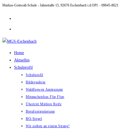
Markus-Gottwalt-Schule - Jahnstraße 15, 92676 Eschenbach i.d.OPf. - 09645-8621
Zum
Inhalt
springen
Home
Aktuelles
Schulprofil
Schulprofil
Bildergalerie
Waldfeeweg Amigurumi
Mitmachzirkus Flip Flop
Übertritt Mittlere Reife
Berufsorientierung
BO-Siegel
Wir ziehen an einem Strang!