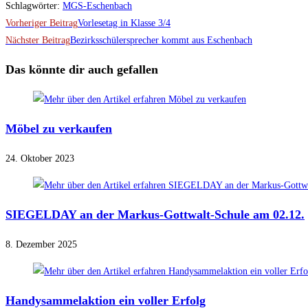
Schlagwörter
:
MGS-Eschenbach
Weitere
Vorheriger Beitrag
Vorlesetag in Klasse 3/4
Artikel
Nächster Beitrag
Bezirksschülersprecher kommt aus Eschenbach
ansehen
Das könnte dir auch gefallen
Möbel zu verkaufen
24. Oktober 2023
SIEGELDAY an der Markus-Gottwalt-Schule am 02.12.
8. Dezember 2025
Handysammelaktion ein voller Erfolg