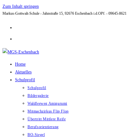
Zum Inhalt springen
Markus-Gottwalt-Schule - Jahnstraße 15, 92676 Eschenbach i.d.OPf. - 09645-8621
Home
Aktuelles
Schulprofil
Schulprofil
Bildergalerie
Waldfeeweg Amigurumi
Mitmachzirkus Flip Flop
Übertritt Mittlere Reife
Berufsorientierung
BO-Siegel