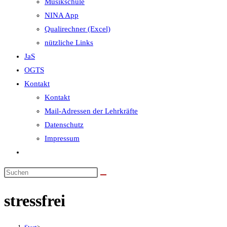
Musikschule
NINA App
Qualirechner (Excel)
nützliche Links
JaS
OGTS
Kontakt
Kontakt
Mail-Adressen der Lehrkräfte
Datenschutz
Impressum
Website-
Suche
umschalten
stressfrei