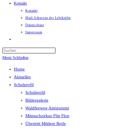
Kontakt
Kontakt
Mail-Adressen der Lehrkräfte
Datenschutz
Impressum
Website-
Suche
umschalten
Menü
Schließen
Home
Aktuelles
Schulprofil
Schulprofil
Bildergalerie
Waldfeeweg Amigurumi
Mitmachzirkus Flip Flop
Übertritt Mittlere Reife