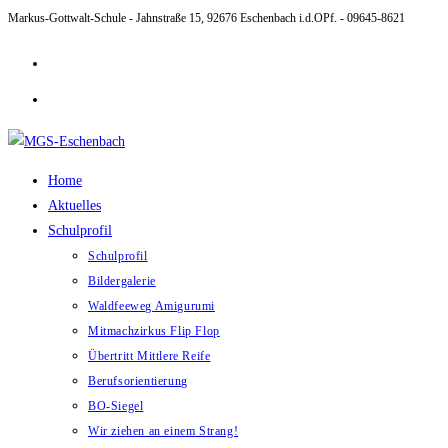
Markus-Gottwalt-Schule - Jahnstraße 15, 92676 Eschenbach i.d.OPf. - 09645-8621
Zum
Inhalt
springen
Home
Aktuelles
Schulprofil
Schulprofil
Bildergalerie
Waldfeeweg Amigurumi
Mitmachzirkus Flip Flop
Übertritt Mittlere Reife
Berufsorientierung
BO-Siegel
Wir ziehen an einem Strang!