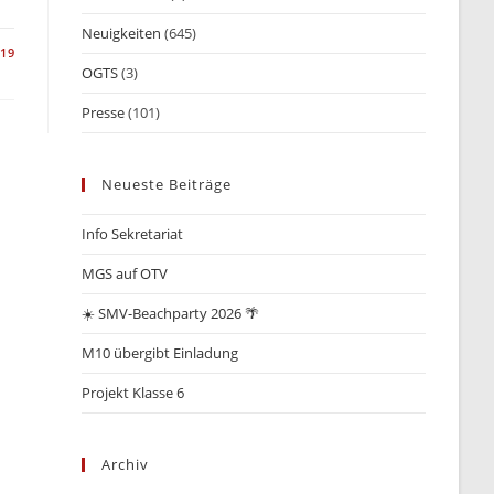
Neuigkeiten
(645)
019
OGTS
(3)
Presse
(101)
Neueste Beiträge
Info Sekretariat
MGS auf OTV
☀️ SMV-Beachparty 2026 🌴
M10 übergibt Einladung
Projekt Klasse 6
Archiv