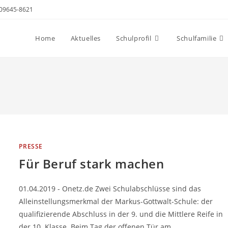
- 09645-8621
Home
Aktuelles
Schulprofil
Schulfamilie
PRESSE
Für Beruf stark machen
01.04.2019 - Onetz.de Zwei Schulabschlüsse sind das
Alleinstellungsmerkmal der Markus-Gottwalt-Schule: der
qualifizierende Abschluss in der 9. und die Mittlere Reife in
der 10. Klasse. Beim Tag der offenen Tür am…