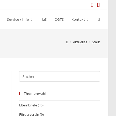
Website-
Service / Info
JaS
OGTS
Kontakt
Suche
>
Aktuelles
>
Stark
umschalt
Themenwahl
Elternbriefe
(40)
Förderverein
(9)