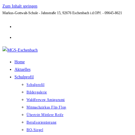
Zum Inhalt springen
Markus-Gottwalt-Schule - Jahnstraße 15, 92676 Eschenbach i.d.OPf. - 09645-8621
Home
Aktuelles
Schulprofil
Schulprofil
Bildergalerie
Waldfeeweg Amigurumi
Mitmachzirkus Flip Flop
Übertritt Mittlere Reife
Berufsorientierung
BO-Siegel