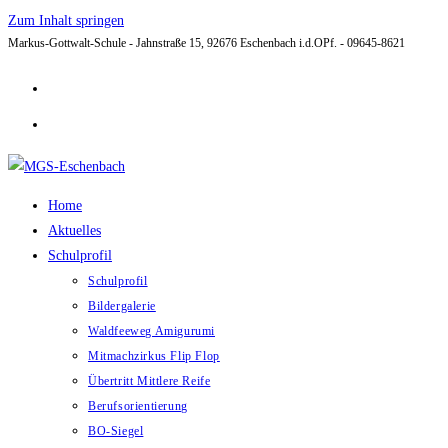
Zum Inhalt springen
Markus-Gottwalt-Schule - Jahnstraße 15, 92676 Eschenbach i.d.OPf. - 09645-8621
Home
Aktuelles
Schulprofil
Schulprofil
Bildergalerie
Waldfeeweg Amigurumi
Mitmachzirkus Flip Flop
Übertritt Mittlere Reife
Berufsorientierung
BO-Siegel