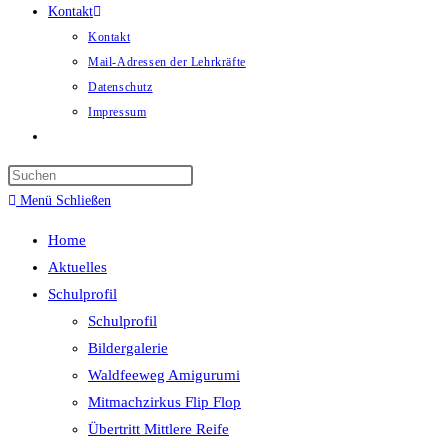
Kontakt
Kontakt
Mail-Adressen der Lehrkräfte
Datenschutz
Impressum
Website-
Suche
umschalten
Menü
Schließen
Home
Aktuelles
Schulprofil
Schulprofil
Bildergalerie
Waldfeeweg Amigurumi
Mitmachzirkus Flip Flop
Übertritt Mittlere Reife