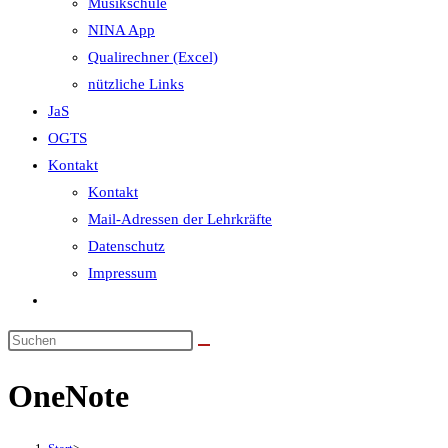
Musikschule
NINA App
Qualirechner (Excel)
nützliche Links
JaS
OGTS
Kontakt
Kontakt
Mail-Adressen der Lehrkräfte
Datenschutz
Impressum
Website-
Suche
umschalten
OneNote