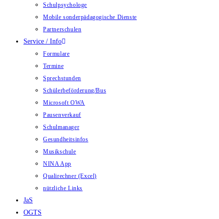
Schulpsychologe
Mobile sonderpädagogische Dienste
Partnerschulen
Service / Info
Formulare
Termine
Sprechstunden
Schülerbeförderung/Bus
Microsoft OWA
Pausenverkauf
Schulmanager
Gesundheitsinfos
Musikschule
NINA App
Qualirechner (Excel)
nützliche Links
JaS
OGTS