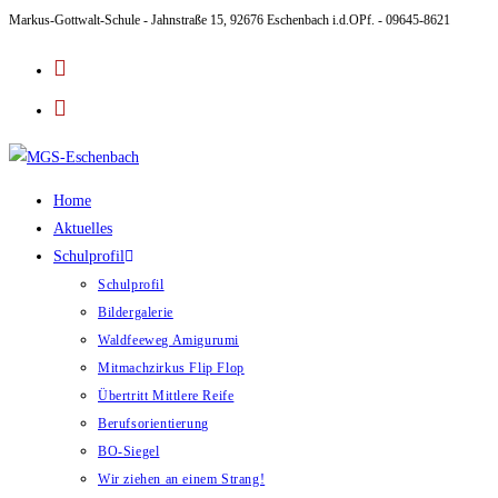
Markus-Gottwalt-Schule - Jahnstraße 15, 92676 Eschenbach i.d.OPf. - 09645-8621
Zum
Inhalt
springen
Home
Aktuelles
Schulprofil
Schulprofil
Bildergalerie
Waldfeeweg Amigurumi
Mitmachzirkus Flip Flop
Übertritt Mittlere Reife
Berufsorientierung
BO-Siegel
Wir ziehen an einem Strang!