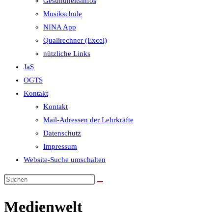
Gesundheitsinfos
Musikschule
NINA App
Qualirechner (Excel)
nützliche Links
JaS
OGTS
Kontakt
Kontakt
Mail-Adressen der Lehrkräfte
Datenschutz
Impressum
Website-Suche umschalten
Medienwelt