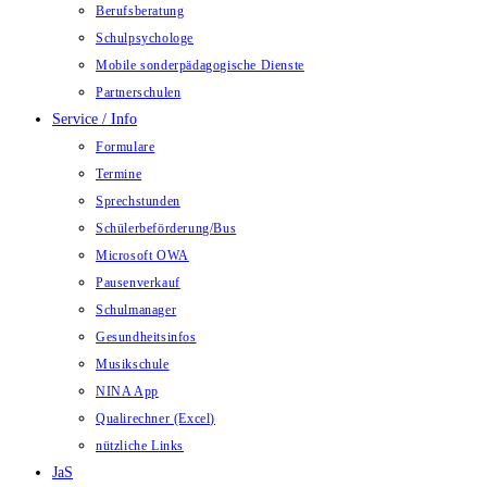
Berufsberatung
Schulpsychologe
Mobile sonderpädagogische Dienste
Partnerschulen
Service / Info
Formulare
Termine
Sprechstunden
Schülerbeförderung/Bus
Microsoft OWA
Pausenverkauf
Schulmanager
Gesundheitsinfos
Musikschule
NINA App
Qualirechner (Excel)
nützliche Links
JaS