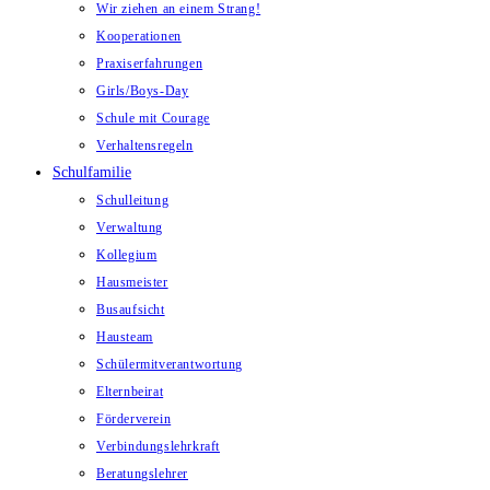
Wir ziehen an einem Strang!
Kooperationen
Praxiserfahrungen
Girls/Boys-Day
Schule mit Courage
Verhaltensregeln
Schulfamilie
Schulleitung
Verwaltung
Kollegium
Hausmeister
Busaufsicht
Hausteam
Schülermitverantwortung
Elternbeirat
Förderverein
Verbindungslehrkraft
Beratungslehrer