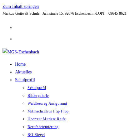
Zum Inhalt springen
Markus-Gottwalt-Schule - Jahnstraße 15, 92676 Eschenbach i.d.OPf. - 09645-8621
Home
Aktuelles
Schulprofil
Schulprofil
Bildergalerie
Waldfeeweg Amigurumi
Mitmachzirkus Flip Flop
Übertritt Mittlere Reife
Berufsorientierung
BO-Siegel