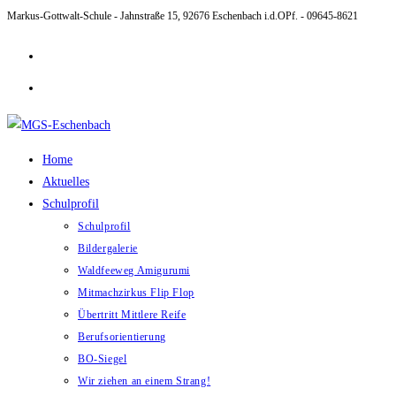
Markus-Gottwalt-Schule - Jahnstraße 15, 92676 Eschenbach i.d.OPf. - 09645-8621
Zum
Inhalt
springen
Home
Aktuelles
Schulprofil
Schulprofil
Bildergalerie
Waldfeeweg Amigurumi
Mitmachzirkus Flip Flop
Übertritt Mittlere Reife
Berufsorientierung
BO-Siegel
Wir ziehen an einem Strang!