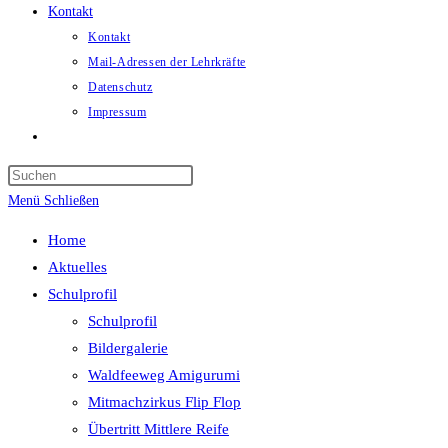
Kontakt
Kontakt
Mail-Adressen der Lehrkräfte
Datenschutz
Impressum
Website-
Suche
umschalten
Menü
Schließen
Home
Aktuelles
Schulprofil
Schulprofil
Bildergalerie
Waldfeeweg Amigurumi
Mitmachzirkus Flip Flop
Übertritt Mittlere Reife