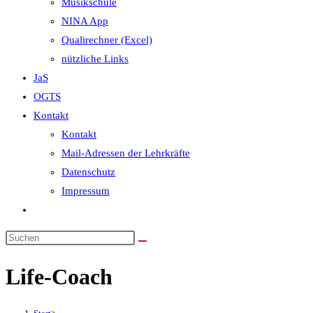
Musikschule
NINA App
Qualirechner (Excel)
nützliche Links
JaS
OGTS
Kontakt
Kontakt
Mail-Adressen der Lehrkräfte
Datenschutz
Impressum
Website-
Suche
umschalten
Life-Coach