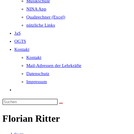
Musikschule
NINA App
Qualirechner (Excel)
nützliche Links
JaS
OGTS
Kontakt
Kontakt
Mail-Adressen der Lehrkräfte
Datenschutz
Impressum
Website-
Suche
umschalten
Florian Ritter