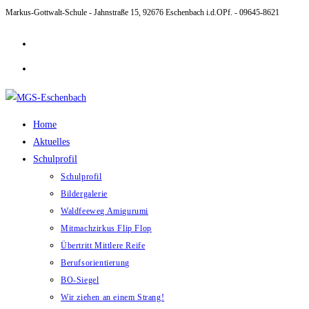
Markus-Gottwalt-Schule - Jahnstraße 15, 92676 Eschenbach i.d.OPf. - 09645-8621
Zum
Inhalt
springen
Home
Aktuelles
Schulprofil
Schulprofil
Bildergalerie
Waldfeeweg Amigurumi
Mitmachzirkus Flip Flop
Übertritt Mittlere Reife
Berufsorientierung
BO-Siegel
Wir ziehen an einem Strang!