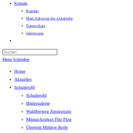
Kontakt
Kontakt
Mail-Adressen der Lehrkräfte
Datenschutz
Impressum
Website-
Suche
umschalten
Menü
Schließen
Home
Aktuelles
Schulprofil
Schulprofil
Bildergalerie
Waldfeeweg Amigurumi
Mitmachzirkus Flip Flop
Übertritt Mittlere Reife