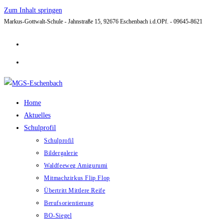
Zum Inhalt springen
Markus-Gottwalt-Schule - Jahnstraße 15, 92676 Eschenbach i.d.OPf. - 09645-8621
Home
Aktuelles
Schulprofil
Schulprofil
Bildergalerie
Waldfeeweg Amigurumi
Mitmachzirkus Flip Flop
Übertritt Mittlere Reife
Berufsorientierung
BO-Siegel