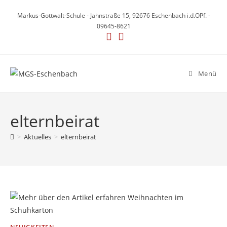
Zum
Markus-Gottwalt-Schule - Jahnstraße 15, 92676 Eschenbach i.d.OPf. -
Inhalt
09645-8621
springen
Menü
elternbeirat
>
Aktuelles
>
elternbeirat