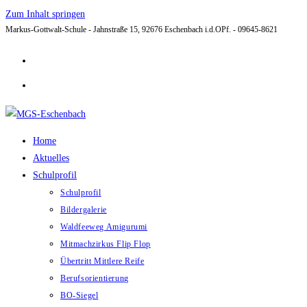
Zum Inhalt springen
Markus-Gottwalt-Schule - Jahnstraße 15, 92676 Eschenbach i.d.OPf. - 09645-8621
Home
Aktuelles
Schulprofil
Schulprofil
Bildergalerie
Waldfeeweg Amigurumi
Mitmachzirkus Flip Flop
Übertritt Mittlere Reife
Berufsorientierung
BO-Siegel