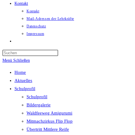
Kontakt
Kontakt
Mail-Adressen der Lehrkräfte
Datenschutz
Impressum
Website-
Suche
umschalten
Menü
Schließen
Home
Aktuelles
Schulprofil
Schulprofil
Bildergalerie
Waldfeeweg Amigurumi
Mitmachzirkus Flip Flop
Übertritt Mittlere Reife