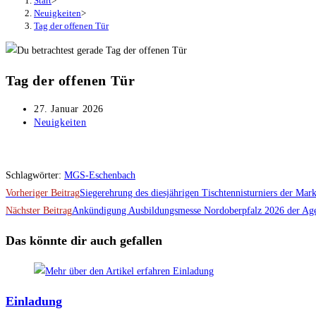
Start
>
Neuigkeiten
>
Tag der offenen Tür
Tag der offenen Tür
Beitrag
27. Januar 2026
veröffentlicht:
Beitrags-
Neuigkeiten
Kategorie:
Schlagwörter
:
MGS-Eschenbach
Weitere
Vorheriger Beitrag
Siegerehrung des diesjährigen Tischtennisturniers der Ma
Artikel
Nächster Beitrag
Ankündigung Ausbildungsmesse Nordoberpfalz 2026 der Age
ansehen
Das könnte dir auch gefallen
Einladung