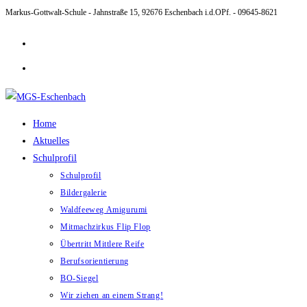
Markus-Gottwalt-Schule - Jahnstraße 15, 92676 Eschenbach i.d.OPf. - 09645-8621
Zum
Inhalt
springen
Home
Aktuelles
Schulprofil
Schulprofil
Bildergalerie
Waldfeeweg Amigurumi
Mitmachzirkus Flip Flop
Übertritt Mittlere Reife
Berufsorientierung
BO-Siegel
Wir ziehen an einem Strang!