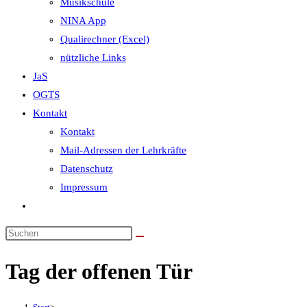
Musikschule
NINA App
Qualirechner (Excel)
nützliche Links
JaS
OGTS
Kontakt
Kontakt
Mail-Adressen der Lehrkräfte
Datenschutz
Impressum
Website-
Suche
umschalten
Tag der offenen Tür