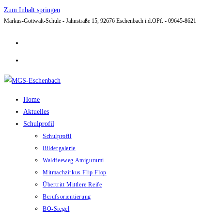
Zum Inhalt springen
Markus-Gottwalt-Schule - Jahnstraße 15, 92676 Eschenbach i.d.OPf. - 09645-8621
Home
Aktuelles
Schulprofil
Schulprofil
Bildergalerie
Waldfeeweg Amigurumi
Mitmachzirkus Flip Flop
Übertritt Mittlere Reife
Berufsorientierung
BO-Siegel