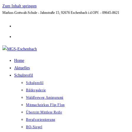
Zum Inhalt springen
Markus-Gottwalt-Schule - Jahnstraße 15, 92676 Eschenbach i.d.OPf. - 09645-8621
Home
Aktuelles
Schulprofil
Schulprofil
Bildergalerie
Waldfeeweg Amigurumi
Mitmachzirkus Flip Flop
Übertritt Mittlere Reife
Berufsorientierung
BO-Siegel