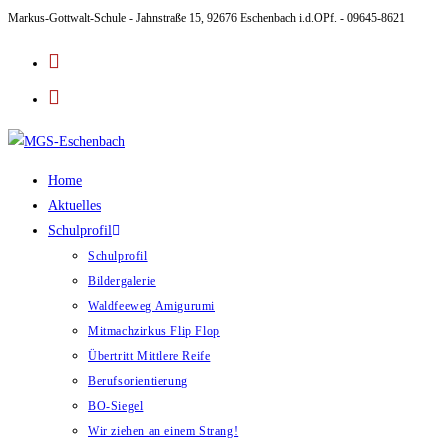
Markus-Gottwalt-Schule - Jahnstraße 15, 92676 Eschenbach i.d.OPf. - 09645-8621
Zum
Inhalt
springen
Home
Aktuelles
Schulprofil
Schulprofil
Bildergalerie
Waldfeeweg Amigurumi
Mitmachzirkus Flip Flop
Übertritt Mittlere Reife
Berufsorientierung
BO-Siegel
Wir ziehen an einem Strang!