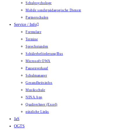
Schulpsychologe
Mobile sonderpädagogische Dienste
Partnerschulen
Service / Info
Formulare
Termine
Sprechstunden
Schülerbeförderung/Bus
Microsoft OWA
Pausenverkauf
Schulmanager
Gesundheitsinfos
Musikschule
NINA App
Qualirechner (Excel)
nützliche Links
JaS
OGTS