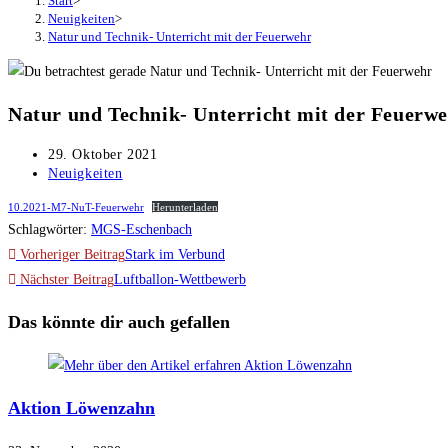
Start
>
Neuigkeiten
>
Natur und Technik- Unterricht mit der Feuerwehr
Natur und Technik- Unterricht mit der Feuerw
Beitrag
29. Oktober 2021
veröffentlicht:
Beitrags-
Neuigkeiten
Kategorie:
10.2021-M7-NuT-Feuerwehr
Herunterladen
Schlagwörter
:
MGS-Eschenbach
Weitere
Vorheriger Beitrag
Stark im Verbund
Artikel
Nächster Beitrag
Luftballon-Wettbewerb
ansehen
Das könnte dir auch gefallen
Aktion Löwenzahn