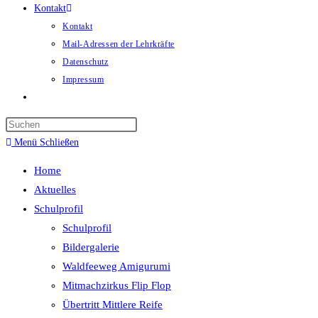
Kontakt
Kontakt
Mail-Adressen der Lehrkräfte
Datenschutz
Impressum
Website-
Suche
umschalten
Menü
Schließen
Home
Aktuelles
Schulprofil
Schulprofil
Bildergalerie
Waldfeeweg Amigurumi
Mitmachzirkus Flip Flop
Übertritt Mittlere Reife