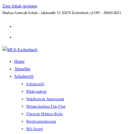
Zum Inhalt springen
Markus-Gottwalt-Schule - Jahnstraße 15, 92676 Eschenbach i.d.OPf. - 09645-8621
Home
Aktuelles
Schulprofil
Schulprofil
Bildergalerie
Waldfeeweg Amigurumi
Mitmachzirkus Flip Flop
Übertritt Mittlere Reife
Berufsorientierung
BO-Siegel