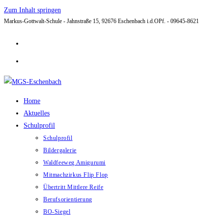
Zum Inhalt springen
Markus-Gottwalt-Schule - Jahnstraße 15, 92676 Eschenbach i.d.OPf. - 09645-8621
Home
Aktuelles
Schulprofil
Schulprofil
Bildergalerie
Waldfeeweg Amigurumi
Mitmachzirkus Flip Flop
Übertritt Mittlere Reife
Berufsorientierung
BO-Siegel