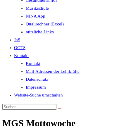
Gesundheitsinfos
Musikschule
NINA App
Qualirechner (Excel)
nützliche Links
JaS
OGTS
Kontakt
Kontakt
Mail-Adressen der Lehrkräfte
Datenschutz
Impressum
Website-Suche umschalten
MGS Mottowoche