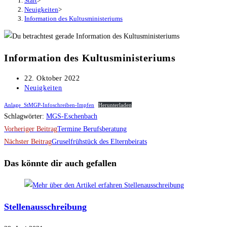
Start
>
Neuigkeiten
>
Information des Kultusministeriums
Information des Kultusministeriums
Beitrag
22. Oktober 2022
veröffentlicht:
Beitrags-
Neuigkeiten
Kategorie:
Anlage_StMGP-Infoschreiben-Impfen
Herunterladen
Schlagwörter
:
MGS-Eschenbach
Weitere
Vorheriger Beitrag
Termine Berufsberatung
Artikel
Nächster Beitrag
Gruselfrühstück des Elternbeirats
ansehen
Das könnte dir auch gefallen
Stellenausschreibung