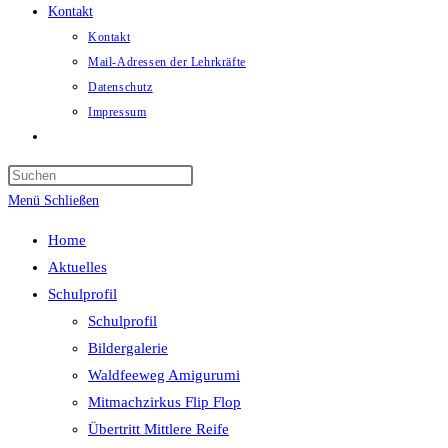
Kontakt
Kontakt
Mail-Adressen der Lehrkräfte
Datenschutz
Impressum
Website-
Suche
umschalten
Menü
Schließen
Home
Aktuelles
Schulprofil
Schulprofil
Bildergalerie
Waldfeeweg Amigurumi
Mitmachzirkus Flip Flop
Übertritt Mittlere Reife