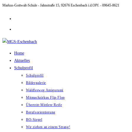
Markus-Gottwalt-Schule - Jahnstraße 15, 92676 Eschenbach i.d.OPf. - 09645-8621
Zum
Inhalt
springen
Home
Aktuelles
Schulprofil
Schulprofil
Bildergalerie
Waldfeeweg Amigurumi
Mitmachzirkus Flip Flop
Übertritt Mittlere Reife
Berufsorientierung
BO-Siegel
Wir ziehen an einem Strang!