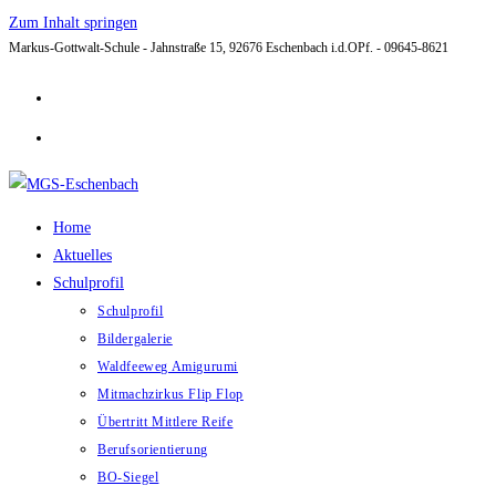
Zum Inhalt springen
Markus-Gottwalt-Schule - Jahnstraße 15, 92676 Eschenbach i.d.OPf. - 09645-8621
Home
Aktuelles
Schulprofil
Schulprofil
Bildergalerie
Waldfeeweg Amigurumi
Mitmachzirkus Flip Flop
Übertritt Mittlere Reife
Berufsorientierung
BO-Siegel