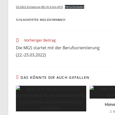
03.2022-Einladung-BO-Kl.4-bis-M10
Herunterladen
SCHLAGWÖRTER
:
MGS-ESCHENBACH
Weitere
Vorheriger Beitrag
Artikel
Die MGS startet mit der Berufsorientierung
ansehen
(22.-25.03.2022)
DAS KÖNNTE DIR AUCH GEFALLEN
Himm
4