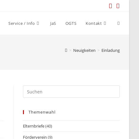
Website-
Service / Info
JaS
OGTS
Kontakt
Suche
>
Neuigkeiten
>
Einladung
umschalt
Themenwahl
Elternbriefe
(40)
Förderverein
(9)