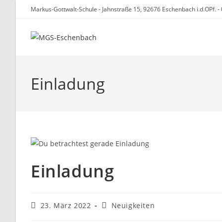
Zum
Markus-Gottwalt-Schule - Jahnstraße 15, 92676 Eschenbach i.d.OPf. 
Inhalt
springen
Einladung
Einladung
Beitrag
Beitrags-
23. März 2022
Neuigkeiten
veröffentlicht:
Kategorie: