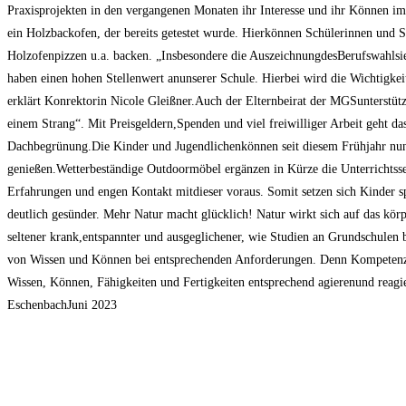
Praxisprojekten in den vergangenen Monaten ihr Interesse und ihr Können im
ein Holzbackofen, der bereits getestet wurde. Hierkönnen Schülerinnen und 
Holzofenpizzen u.a. backen. „Insbesondere die AuszeichnungdesBerufswahlsieg
haben einen hohen Stellenwert anunserer Schule. Hierbei wird die Wichtigkeit
erklärt Konrektorin Nicole Gleißner.Auch der Elternbeirat der MGSunterstü
einem Strang“. Mit Preisgeldern,Spenden und viel freiwilliger Arbeit geht das
Dachbegrünung.Die Kinder und Jugendlichenkönnen seit diesem Frühjahr nun 
genießen.Wetterbeständige Outdoormöbel ergänzen in Kürze die Unterrichtsse
Erfahrungen und engen Kontakt mitdieser voraus. Somit setzen sich Kinder s
deutlich gesünder. Mehr Natur macht glücklich! Natur wirkt sich auf das kör
seltener krank,entspannter und ausgeglichener, wie Studien an Grundschulen 
von Wissen und Können bei entsprechenden Anforderungen. Denn Kompetenz 
Wissen, Können, Fähigkeiten und Fertigkeiten entsprechend agierenund reag
EschenbachJuni 2023