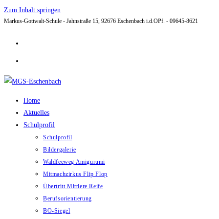
Zum Inhalt springen
Markus-Gottwalt-Schule - Jahnstraße 15, 92676 Eschenbach i.d.OPf. - 09645-8621
Home
Aktuelles
Schulprofil
Schulprofil
Bildergalerie
Waldfeeweg Amigurumi
Mitmachzirkus Flip Flop
Übertritt Mittlere Reife
Berufsorientierung
BO-Siegel